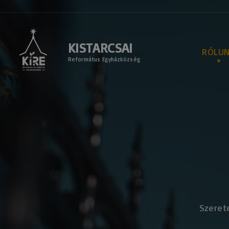
KISTARCSAI
RÓLU
Református Egyházközség
Lelkipás
Presbit
Támogat
2021/1-
Támogat
2025/3-
Szerete