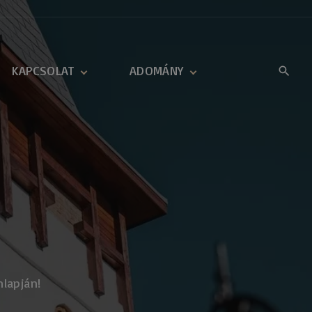
KAPCSOLAT
ADOMÁNY
Kapcsolati adatok
Adomány
Visszajelző űrlap
Gazdasági hirdetések
Gyülekezeti kérdőív
nlapján!