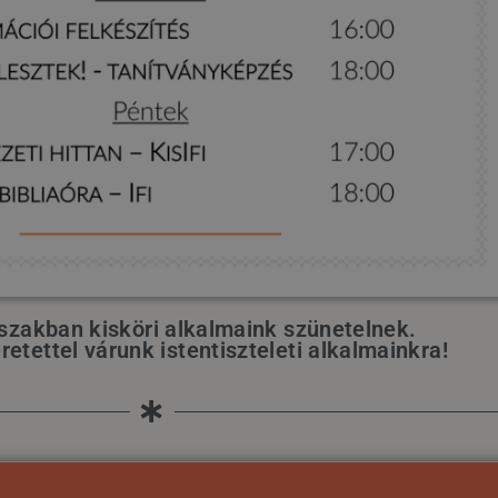
őszakban kisköri alkalmaink szünetelnek.
etettel várunk istentiszteleti alkalmainkra!