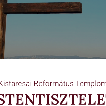
Kistarcsai Református Templo
STENTISZTEL