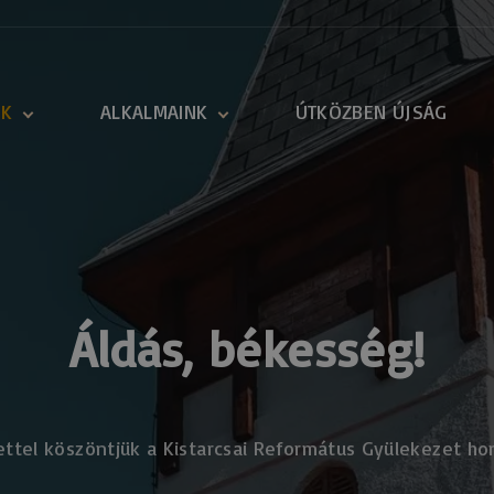
NK
ALKALMAINK
ÚTKÖZBEN ÚJSÁG
ztor
“Tanúim lesztek!”
érium
ás EKCP-KP-1-
000374
ás EKCP-KP-1-
000131
Áldás, békesség!
ttel köszöntjük a Kistarcsai Református Gyülekezet ho